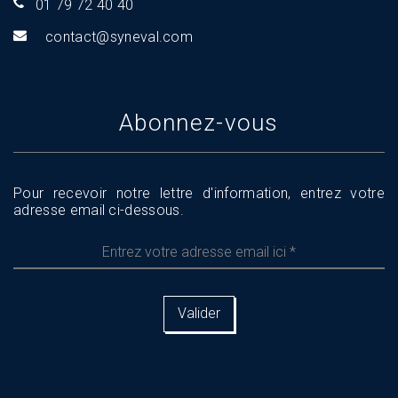
01 79 72 40 40
tnoc
s@tca
aveny
moc.l
Abonnez-vous
Pour recevoir notre lettre d'information, entrez votre
adresse email ci-dessous.
Entrez
votre
adresse
email
ici
*