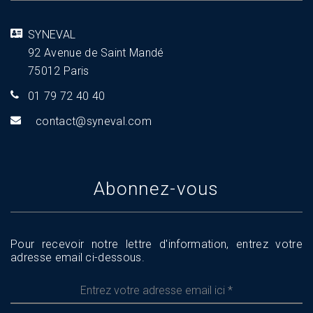
SYNEVAL
92 Avenue de Saint Mandé
75012 Paris
01 79 72 40 40
tnoc
s@tca
aveny
moc.l
Abonnez-vous
Pour recevoir notre lettre d'information, entrez votre
adresse email ci-dessous.
Entrez
votre