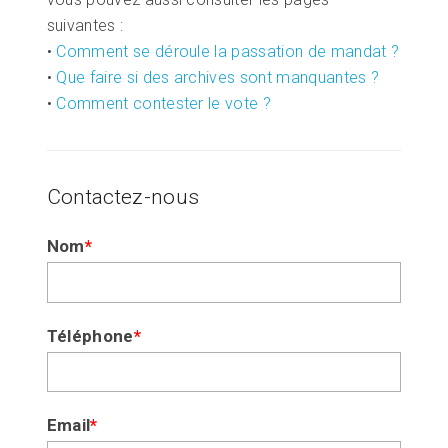
suivantes :
•
Comment se déroule la passation de mandat ?
•
Que faire si des archives sont manquantes ?
•
Comment contester le vote ?
Contactez-nous
Si
Nom
*
vous
êtes
un
humain,
Téléphone
*
ne
remplissez
pas
Email
*
ce