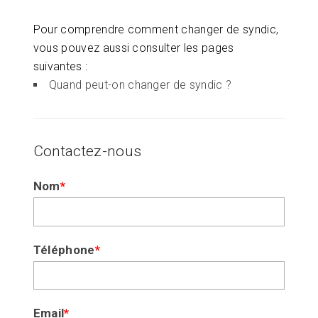
Pour comprendre comment changer de syndic,
vous pouvez aussi consulter les pages
suivantes :
Quand peut-on changer de syndic ?
Contactez-nous
Si
Nom
*
vous
êtes
un
humain,
Téléphone
*
ne
remplissez
pas
Email
*