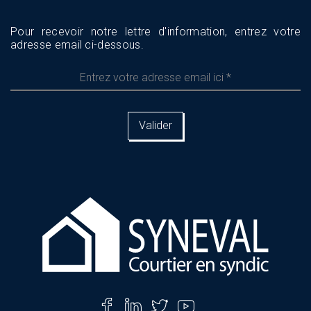
Pour recevoir notre lettre d'information, entrez votre
adresse email ci-dessous.
Entrez
votre
adresse
email
ici
*