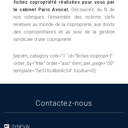
fiches copropriété réalisées pour vous par
le cabinet Paris Avocat.
Découvrez, au fil de
nos rubriques, l’ensemble des notions clefs
relatives au monde de la copropriété, aux droits
des copropriétaires et au suivi de la gestion
syndicale d’une copropriété.
[wpdm_category cols=”1″ id=”fiches-copropri-t”
order_by=”title” order=”asc” item_per_page=”50″
template=”5e510c4b64c54″ toolbar=0]
Contactez-nous
SYNEVAL