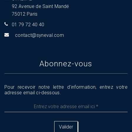
92 Avenue de Saint Mandé
75012 Paris
01 79 72 40 40
tnoc
s@tca
aveny
moc.l
Abonnez-vous
Pour recevoir notre lettre d'information, entrez votre
adresse email ci-dessous.
Entrez
votre
adresse
email
ici