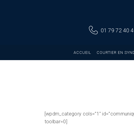
01 79 72 40 
ACCUEIL
COURTIER EN SYN
[wpdm_category cols=”1″ id=”communiqu
toolbar=0]