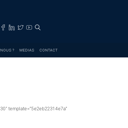
NOUS ?
MEDIAS
CONTACT
=”30″ template=”5e2eb22314e7a”