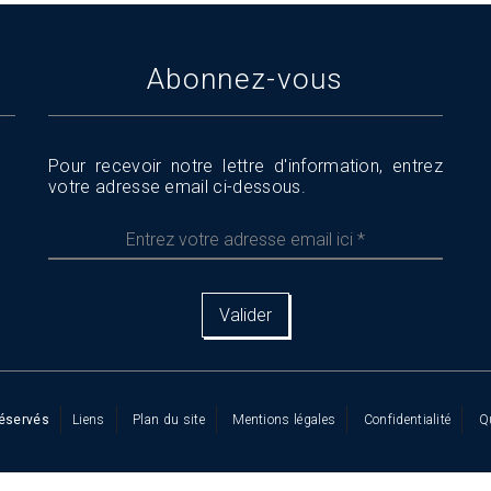
Abonnez-vous
Pour recevoir notre lettre d'information, entrez
votre adresse email ci-dessous.
Entrez
votre
adresse
email
ici
*
réservés
Liens
Plan du site
Mentions légales
Confidentialité
Q