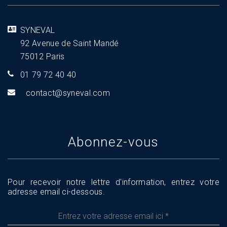
SYNEVAL
92 Avenue de Saint Mandé
75012 Paris
01 79 72 40 40
tnoc
s@tca
aveny
moc.l
Abonnez-vous
Pour recevoir notre lettre d'information, entrez votre
adresse email ci-dessous.
Entrez
votre