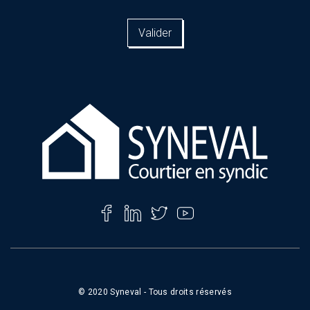
adresse
email
ici
*
© 2020 Syneval - Tous droits réservés