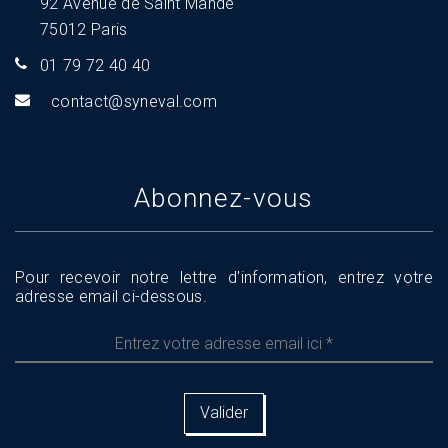
92 Avenue de Saint Mandé
75012 Paris
01 79 72 40 40
tnoc
s@tca
aveny
moc.l
Abonnez-vous
Pour recevoir notre lettre d'information, entrez votre
adresse email ci-dessous.
Entrez
votre
adresse
email
ici
*