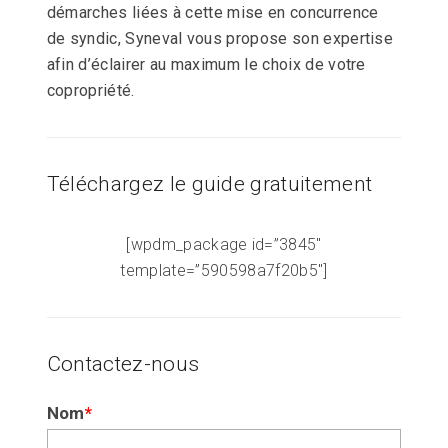
démarches liées à cette mise en concurrence
de syndic, Syneval vous propose son expertise
afin d’éclairer au maximum le choix de votre
copropriété.
Téléchargez le guide gratuitement
[wpdm_package id=”3845″
template=”590598a7f20b5″]
Contactez-nous
Si
Nom
*
vous
êtes