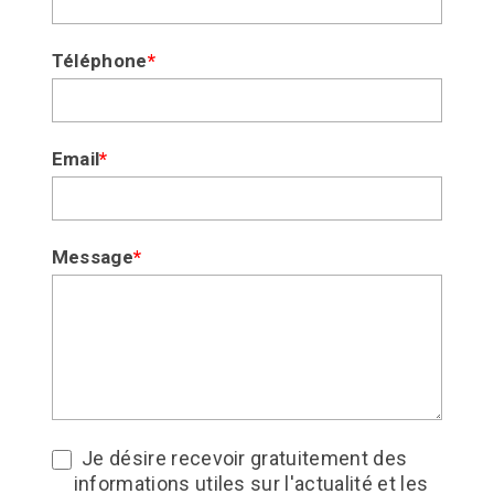
un
humain,
Téléphone
*
ne
remplissez
pas
Email
*
ce
champ.
Message
*
Je désire recevoir gratuitement des
informations utiles sur l'actualité et les