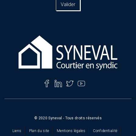
email
ici
*
© 2020 Syneval - Tous droits réservés
Liens
Plan du site
Mentions légales
Confidentialité