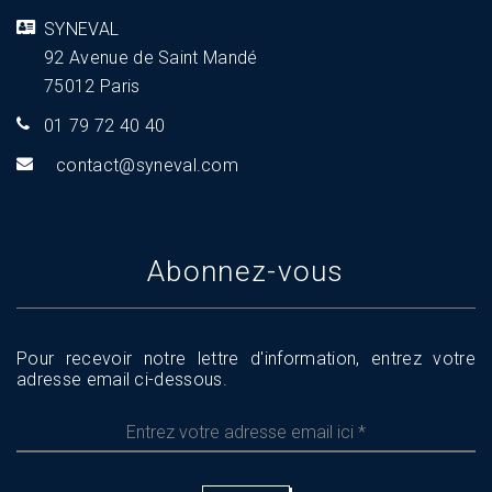
SYNEVAL
92 Avenue de Saint Mandé
75012 Paris
01 79 72 40 40
tnoc
s@tca
aveny
moc.l
Abonnez-vous
Pour recevoir notre lettre d'information, entrez votre
adresse email ci-dessous.
Entrez
votre
adresse