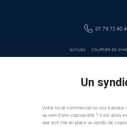
01 79 72 40 
ACCUEIL
COURTIER EN SYN
Un syndi
Votre local commercial ou vos bureaux 
au sein d’une copropriété ? Il est alors i
que soit mis en place un syndic de copro