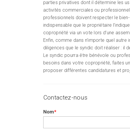
parties privatives dont il détermine les u
activités commerciales ou professionnell
professionnels doivent respecter le bien
indispensable que le propriétaire l’indiq
copropriété via un vote lors d’une assem
Enfin, comme dans n’importe quel autre 
diligences que le syndic doit réaliser : i
Le syndic pourra être bénévole ou profess
besoins dans votre copropriété, faites u
proposer différentes candidatures et pro
Contactez-nous
Si
Nom
*
vous
êtes
un