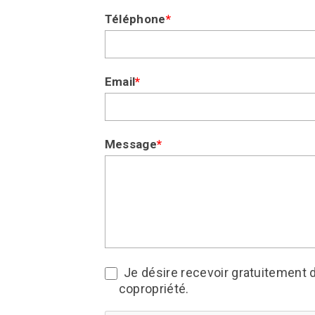
humain,
Téléphone
*
ne
remplissez
pas
Email
*
ce
champ.
Message
*
Je désire recevoir gratuitement d
copropriété.