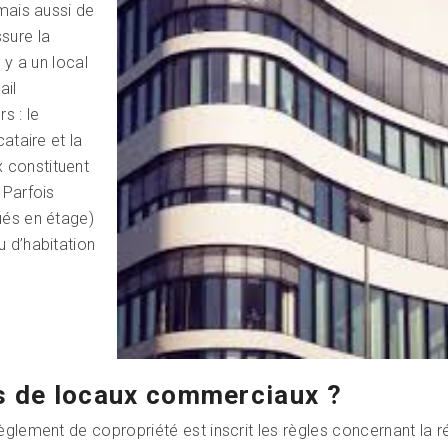
 mais aussi de
sure la
 y a un local
ail
s : le
cataire et la
 constituent
 Parfois
ués en étage)
u d’habitation
as de locaux commerciaux ?
règlement de copropriété est inscrit les règles concernant la