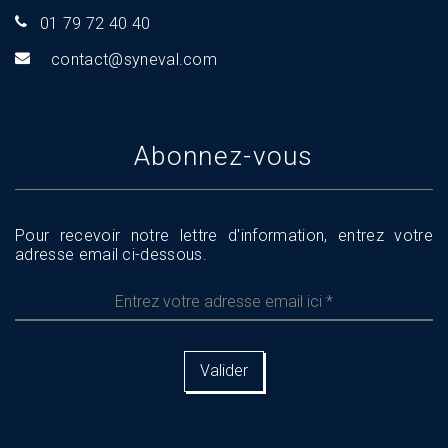
01 79 72 40 40
tnoc
s@tca
aveny
moc.l
Abonnez-vous
Pour recevoir notre lettre d'information, entrez votre
adresse email ci-dessous.
Entrez
votre
adresse
email
ici
*