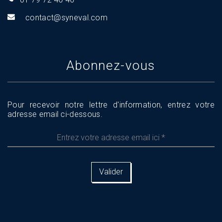
tnoc
s@tca
aveny
moc.l
Abonnez-vous
Pour recevoir notre lettre d'information, entrez votre
adresse email ci-dessous.
Entrez
votre
adresse
email
ici
*