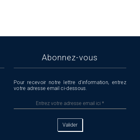
Abonnez-vous
Pour recevoir notre lettre d'information, entrez
votre adresse email ci-dessous.
Entrez
votre
adresse
email
ici
*