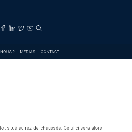
NOUS ?
MEDIAS
CONTACT
lot situé au rez-de-chaussée. Celui-ci sera alors