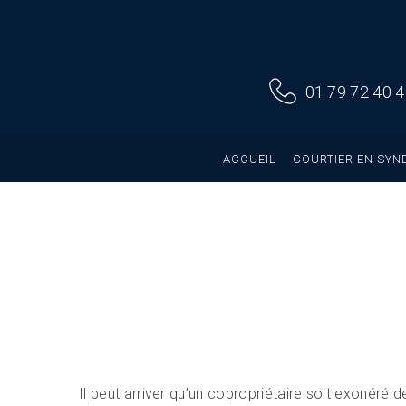
01 79 72 40 
ACCUEIL
COURTIER EN SYN
Il peut arriver qu’un copropriétaire soit exonéré 