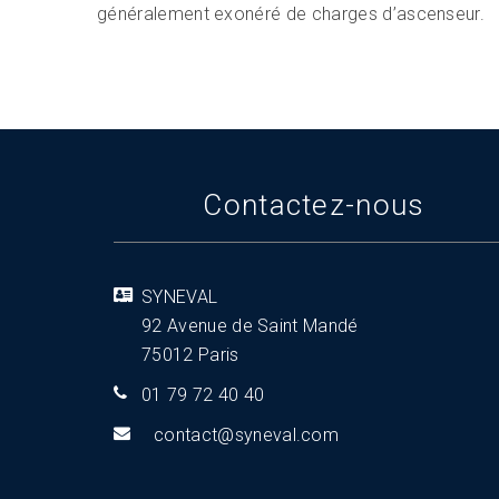
généralement exonéré de charges d’ascenseur.
Contactez-nous
SYNEVAL
92 Avenue de Saint Mandé
75012 Paris
01 79 72 40 40
tnoc
s@tca
aveny
moc.l