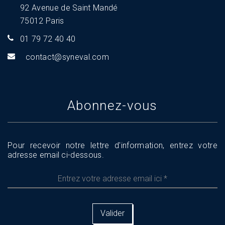
92 Avenue de Saint Mandé
75012 Paris
01 79 72 40 40
tnoc
s@tca
aveny
moc.l
Abonnez-vous
Pour recevoir notre lettre d'information, entrez votre
adresse email ci-dessous.
Entrez
votre
adresse
email
ici