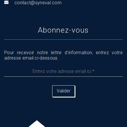
tnoc
s@tca
aveny
moc.l
Abonnez-vous
Pour recevoir notre lettre d'information, entrez votre
adresse email ci-dessous.
Entrez
votre
adresse
email
ici
*