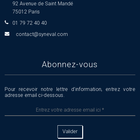
92 Avenue de Saint Mandé
75012 Paris
01 79 72 40 40
tnoc
s@tca
aveny
moc.l
Abonnez-vous
Pour recevoir notre lettre d'information, entrez votre
adresse email ci-dessous.
Entrez
votre
adresse
email
ici