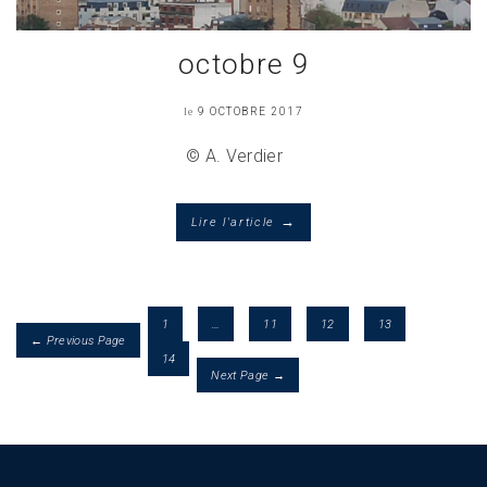
octobre 9
le
9 OCTOBRE 2017
© A. Verdier
→
Lire l'article
1
…
11
12
13
← Previous Page
14
Next Page →