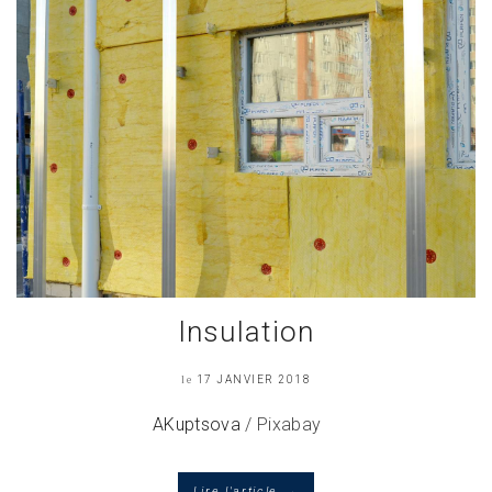
Insulation
le
17 JANVIER 2018
AKuptsova
/ Pixabay
→
Lire l'article