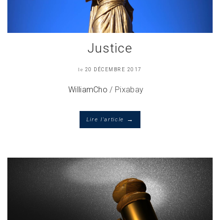
Justice
le
20 DÉCEMBRE 2017
WilliamCho
/ Pixabay
→
Lire l'article