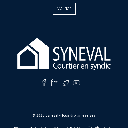
email
ici
*
© 2020 Syneval - Tous droits réservés
Liens
Plan du site
Mentions légales
Confidentialité