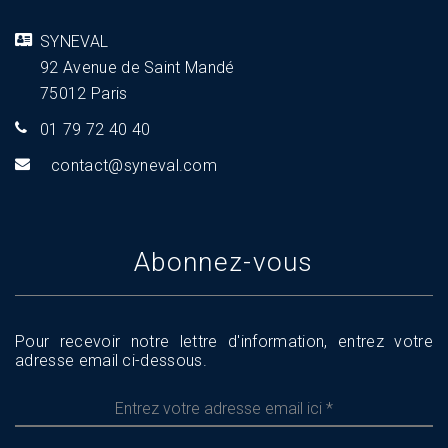
SYNEVAL
92 Avenue de Saint Mandé
75012 Paris
01 79 72 40 40
tnoc
s@tca
aveny
moc.l
Abonnez-vous
Pour recevoir notre lettre d'information, entrez votre
adresse email ci-dessous.
Entrez
votre
adresse